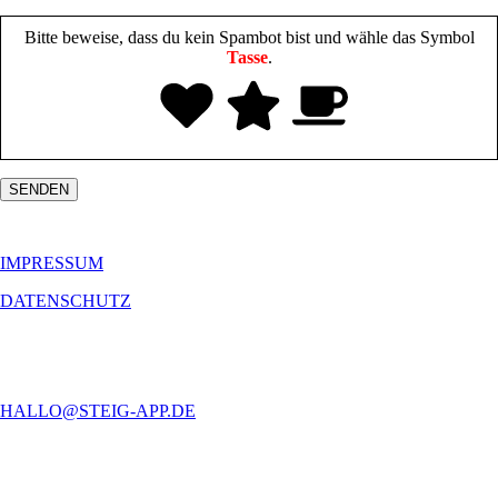
Bitte beweise, dass du kein Spambot bist und wähle das Symbol
Tasse
.
IMPRESSUM
DATENSCHUTZ
Schreiben Sie uns gerne Ihre Fragen und Anliegen!
HALLO@STEIG-APP.DE
STEIG‘ ist eine
Stressmanagement
–
App
für Ihre
betriebliche Gesundheitsförderung
. Sie
stärkt die mentale Gesundheit, das Wohlbefinden und die Motivation Ihrer Mitarbeiterinnen