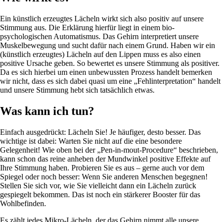
Ein künstlich erzeugtes Lächeln wirkt sich also positiv auf unsere
Stimmung aus. Die Erklärung hierfür liegt in einem bio-
psychologischen Automatismus. Das Gehirn interpretiert unsere
Muskelbewegung und sucht dafür nach einem Grund. Haben wir ein
(künstlich erzeugtes) Lächeln auf den Lippen muss es also einen
positive Ursache geben. So bewertet es unsere Stimmung als positiver.
Da es sich hierbei um einen unbewussten Prozess handelt bemerken
wir nicht, dass es sich dabei quasi um eine „Fehlinterpretation“ handelt
und unsere Stimmung hebt sich tatsächlich etwas.
Was kann ich tun?
Einfach ausgedrückt: Lächeln Sie! Je häufiger, desto besser. Das
wichtige ist dabei: Warten Sie nicht auf die eine besondere
Gelegenheit! Wie oben bei der „Pen-in-mout-Procedure“ beschrieben,
kann schon das reine anheben der Mundwinkel positive Effekte auf
Ihre Stimmung haben. Probieren Sie es aus – gerne auch vor dem
Spiegel oder noch besser: Wenn Sie anderen Menschen begegnen!
Stellen Sie sich vor, wie Sie vielleicht dann ein Lächeln zurück
gespiegelt bekommen. Das ist noch ein stärkerer Booster für das
Wohlbefinden.
Es zählt jedes Mikro-Lächeln, der das Gehirn nimmt alle unsere